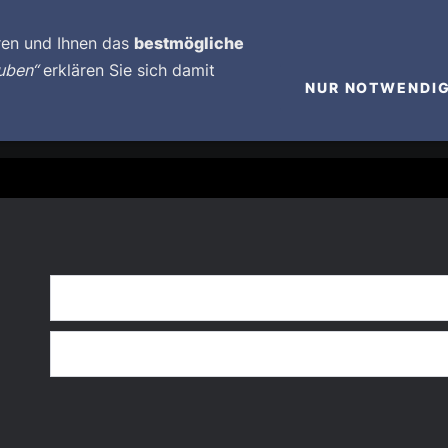
+491717597700
ren und Ihnen das
bestmögliche
auben“
erklären Sie sich damit
WS
MUSIC
HISTORY
CONTACT
LIVE
NUR NOTWENDI
 RIDER
MERCHANDISING