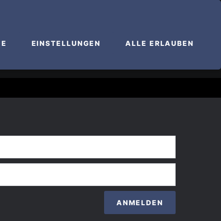
Francis
Nederlands
English
 PICTURES
REVIEW
SUPPORTER
GE
EINSTELLUNGEN
ALLE ERLAUBEN