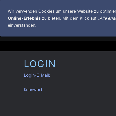
Wir verwenden Cookies um unsere Website zu optimie
Online-Erlebnis
zu bieten. Mit dem Klick auf
„Alle erl
MEMBERS
LIVE-DATES
NE
einverstanden.
WE SUPPORT
VIDEOS
TECHNICAL
LOGIN
Login-E-Mail:
Kennwort: